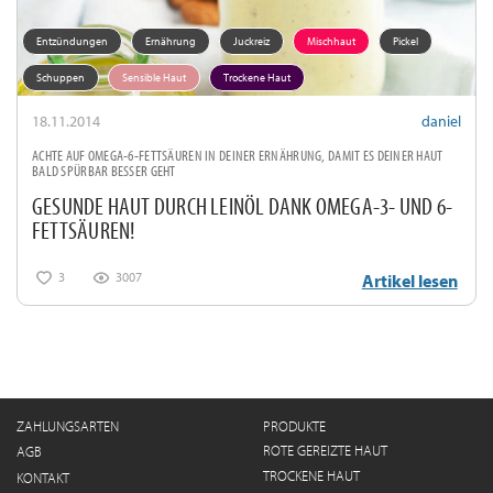
Entzündungen
Ernährung
Juckreiz
Mischhaut
Pickel
Schuppen
Sensible Haut
Trockene Haut
18.11.2014
daniel
ACHTE AUF OMEGA-6-FETTSÄUREN IN DEINER ERNÄHRUNG, DAMIT ES DEINER HAUT
BALD SPÜRBAR BESSER GEHT
GESUNDE HAUT DURCH LEINÖL DANK OMEGA-3- UND 6-
FETTSÄUREN!
3
3007
Artikel lesen
ZAHLUNGSARTEN
PRODUKTE
ROTE GEREIZTE HAUT
AGB
TROCKENE HAUT
KONTAKT