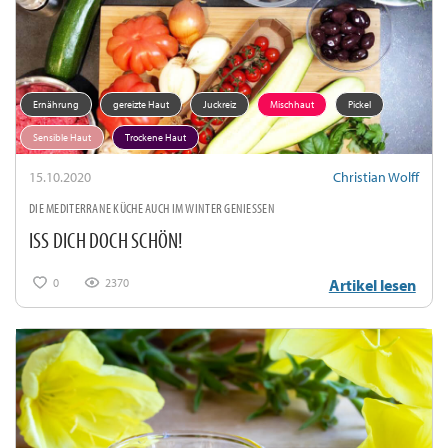
Ernährung
gereizte Haut
Juckreiz
Mischhaut
Pickel
Sensible Haut
Trockene Haut
15.10.2020
Christian Wolff
DIE MEDITERRANE KÜCHE AUCH IM WINTER GENIESSEN
ISS DICH DOCH SCHÖN!
0
2370
Artikel lesen