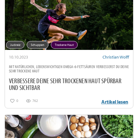
Juckreiz
Schuppen
Trockene Haut
10.10.2023
Christian Wolff
MIT NATÜRLICHEN, LEBENSWICHTIGEN OMEGA-6-FETTSÄUREN VERBESSERST DU DEINE
SEHR TROCKENE HAUT
VERBESSERE DEINE SEHR TROCKENEN HAUT SPÜRBAR
UND SICHTBAR
0
762
Artikel lesen