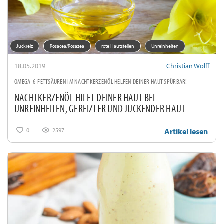
Juckreiz
Rosacea/Rosazea
rote Hautstellen
Unreinheiten
18.05.2019
Christian Wolff
OMEGA-6-FETTSÄUREN IM NACHTKERZENÖL HELFEN DEINER HAUT SPÜRBAR!
NACHTKERZENÖL HILFT DEINER HAUT BEI
UNREINHEITEN, GEREIZTER UND JUCKENDER HAUT
0
2597
Artikel lesen