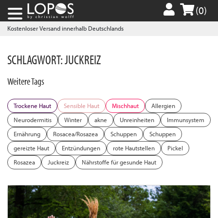
(0)
Kostenloser Versand innerhalb Deutschlands
SCHLAGWORT:
JUCKREIZ
Weitere Tags
Trockene Haut
Sensible Haut
Mischhaut
Allergien
Neurodermitis
Winter
akne
Unreinheiten
Immunsystem
Ernährung
Rosacea/Rosazea
Schuppen
Schuppen
gereizte Haut
Entzündungen
rote Hautstellen
Pickel
Rosazea
Juckreiz
Nährstoffe für gesunde Haut