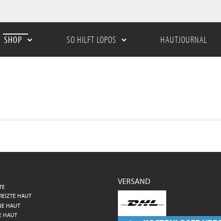
SHOP
SO HILFT LOPOS
HAUTJOURNAL
VERSAND
TE
REIZTE HAUT
NE HAUT
E HAUT