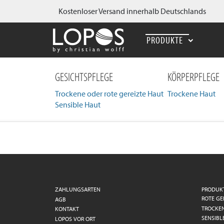
Kostenloser Versand innerhalb Deutschlands
PRODUKTE
GESICHTSPFLEGE
KÖRPERPFLEGE
Trockene oder rote gereizte Haut
Trockene Haut
Sensible Haut
ZAHLUNGSARTEN
PRODUK
ROTE GE
AGB
TROCKE
KONTAKT
SENSIBL
LOPOS VOR ORT