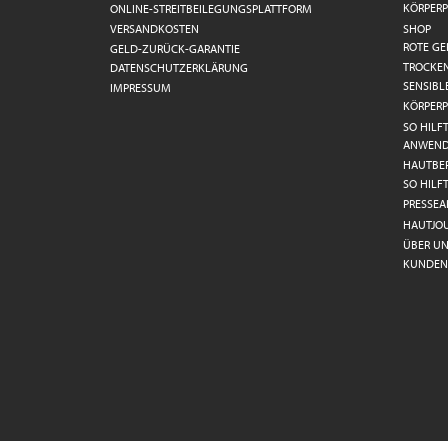
KÖRPERP
ONLINE-STREITBEILEGUNGSPLATTFORM
VERSANDKOSTEN
SHOP
ROTE GE
GELD-ZURÜCK-GARANTIE
TROCKE
DATENSCHUTZERKLÄRUNG
SENSIBL
IMPRESSUM
KÖRPERP
SO HILF
ANWEN
HAUTBE
SO HILF
PRESSEA
HAUTJO
ÜBER UN
KUNDEN