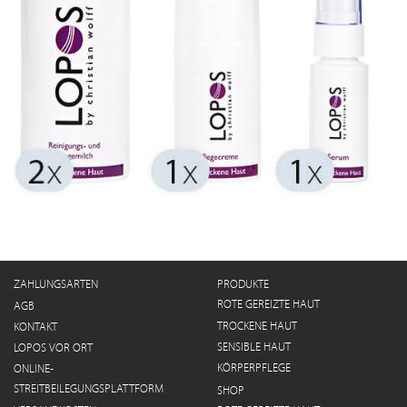
ZAHLUNGSARTEN
PRODUKTE
ROTE GEREIZTE HAUT
AGB
TROCKENE HAUT
KONTAKT
SENSIBLE HAUT
LOPOS VOR ORT
KÖRPERPFLEGE
ONLINE-
STREITBEILEGUNGSPLATTFORM
SHOP