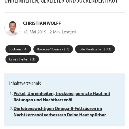
CHRISTIAN WOLFF
18. Mai 2019 ·
2
Min. Lesezeit
Juckreiz ( 4)
Rosacea/Rosazea ( 7)
rote Hautstellen ( 13)
Unreinheiten ( 3)
Inhaltsverzeichnis
Pickel, Unreinheiten, trockene, gereizte Haut mit
Rötungen und Nachtkerzenöl
Die lebenswichtigen Omega-6-Fettsäuren im
Nachtkerzenöl verbessern Deine Haut spürbar