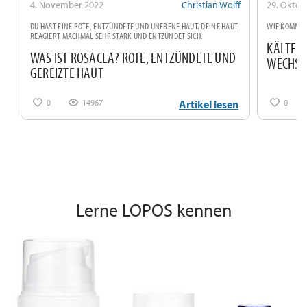
4. November 2022
Christian Wolff
29. Oktob
DU HAST EINE ROTE, ENTZÜNDETE UND UNEBENE HAUT. DEINE HAUT
WIE KOMME 
REAGIERT MACHMAL SEHR STARK UND ENTZÜNDET SICH.
KÄLTE –
WAS IST ROSACEA? ROTE, ENTZÜNDETE UND
WECHSEL
GEREIZTE HAUT
0
14967
0
Artikel lesen
Lerne LOPOS kennen