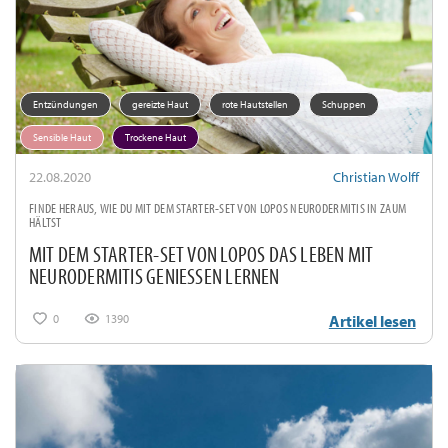
Entzündungen
gereizte Haut
rote Hautstellen
Schuppen
Sensible Haut
Trockene Haut
22.08.2020
Christian Wolff
FINDE HERAUS, WIE DU MIT DEM STARTER-SET VON LOPOS NEURODERMITIS IN ZAUM
HÄLTST
MIT DEM STARTER-SET VON LOPOS DAS LEBEN MIT
NEURODERMITIS GENIESSEN LERNEN
0
1390
Artikel lesen