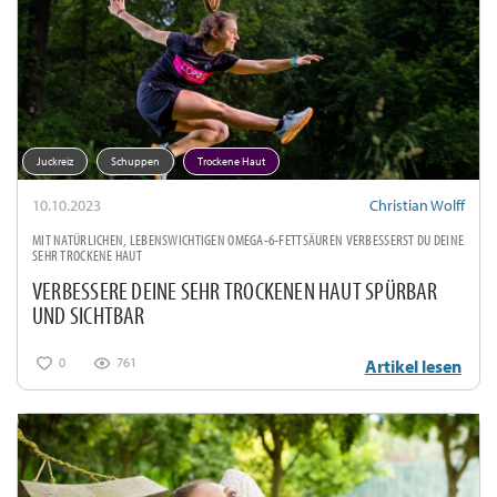
Juckreiz
Schuppen
Trockene Haut
10.10.2023
Christian Wolff
MIT NATÜRLICHEN, LEBENSWICHTIGEN OMEGA-6-FETTSÄUREN VERBESSERST DU DEINE
SEHR TROCKENE HAUT
VERBESSERE DEINE SEHR TROCKENEN HAUT SPÜRBAR
UND SICHTBAR
0
761
Artikel lesen