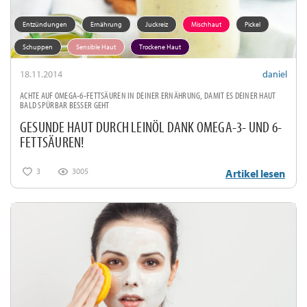
Entzündungen
Ernährung
Juckreiz
Mischhaut
Pickel
Schuppen
Sensible Haut
Trockene Haut
18.11.2014
daniel
ACHTE AUF OMEGA-6-FETTSÄUREN IN DEINER ERNÄHRUNG, DAMIT ES DEINER HAUT
BALD SPÜRBAR BESSER GEHT
GESUNDE HAUT DURCH LEINÖL DANK OMEGA-3- UND 6-
FETTSÄUREN!
3
3005
Artikel lesen