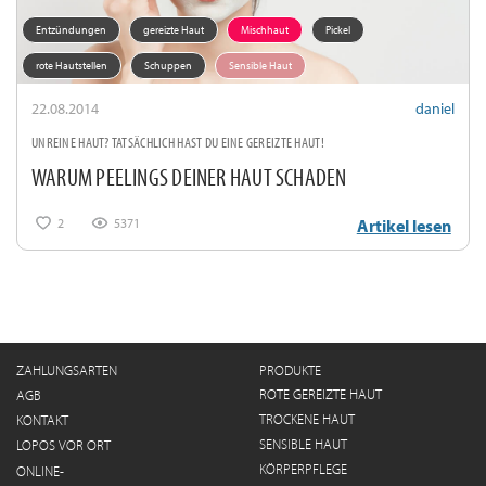
Entzündungen
gereizte Haut
Mischhaut
Pickel
rote Hautstellen
Schuppen
Sensible Haut
22.08.2014
daniel
UNREINE HAUT? TATSÄCHLICH HAST DU EINE GEREIZTE HAUT!
WARUM PEELINGS DEINER HAUT SCHADEN
2
5371
Artikel lesen
ZAHLUNGSARTEN
PRODUKTE
ROTE GEREIZTE HAUT
AGB
TROCKENE HAUT
KONTAKT
SENSIBLE HAUT
LOPOS VOR ORT
KÖRPERPFLEGE
ONLINE-