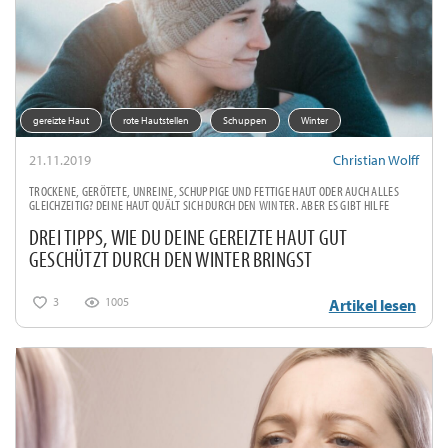
gereizte Haut
rote Hautstellen
Schuppen
Winter
21.11.2019
Christian Wolff
TROCKENE, GERÖTETE, UNREINE, SCHUPPIGE UND FETTIGE HAUT ODER AUCH ALLES
GLEICHZEITIG? DEINE HAUT QUÄLT SICH DURCH DEN WINTER. ABER ES GIBT HILFE
DREI TIPPS, WIE DU DEINE GEREIZTE HAUT GUT
GESCHÜTZT DURCH DEN WINTER BRINGST
3
1005
Artikel lesen