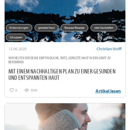
Entzündungen
gereizte Haut
Rosacea/Rosazea
rote Hautstellen
Schuppen
12.06.2020
Christian Wolff
WIR HELFEN DIR DEINE EMPFINDLICHE, ROTE, GEREIZTE HAUT IN DEN GRIFF ZU
BEKOMMEN
MIT EINEM NACHHALTIGEN PLAN ZU EINER GESUNDEN
UND ENTSPANNTEN HAUT
0
3043
Artikel lesen