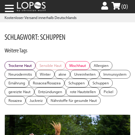
(0)
Kostenloser Versand innerhalb Deutschlands
SCHLAGWORT:
SCHUPPEN
Weitere Tags
Trockene Haut
Sensible Haut
Mischhaut
Allergien
Neurodermitis
Winter
akne
Unreinheiten
Immunsystem
Ernährung
Rosacea/Rosazea
Schuppen
Schuppen
gereizte Haut
Entzündungen
rote Hautstellen
Pickel
Rosazea
Juckreiz
Nährstoffe für gesunde Haut