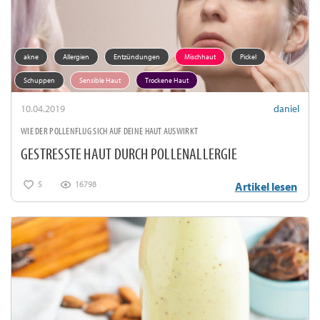
akne
Allergien
Entzündungen
Mischhaut
Pickel
Schuppen
Sensible Haut
Trockene Haut
10.04.2019
daniel
WIE DER POLLENFLUG SICH AUF DEINE HAUT AUSWIRKT
GESTRESSTE HAUT DURCH POLLENALLERGIE
5
16798
Artikel lesen