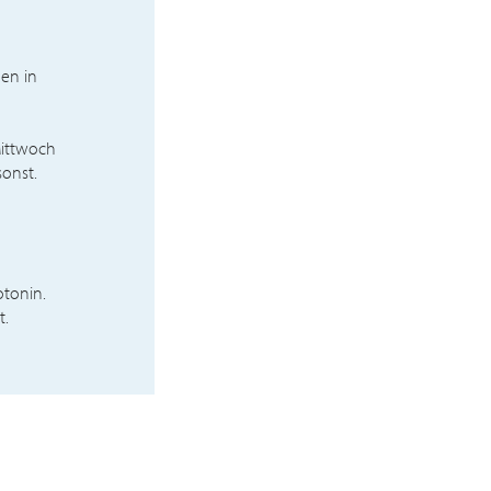
hen in
Mittwoch
sonst.
otonin.
t.