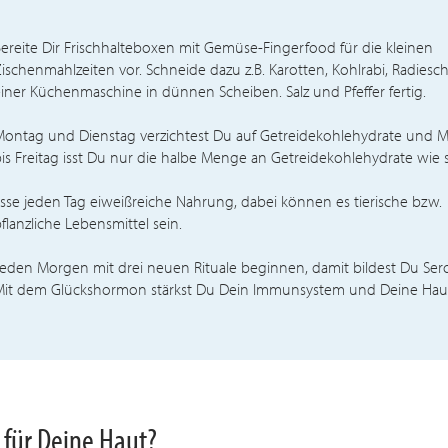
ereite Dir Frischhalteboxen mit Gemüse-Fingerfood für die kleinen
ischenmahlzeiten vor. Schneide dazu z.B. Karotten, Kohlrabi, Radiesc
iner Küchenmaschine in dünnen Scheiben. Salz und Pfeffer fertig.
Montag und Dienstag verzichtest Du auf Getreidekohlehydrate und 
is Freitag isst Du nur die halbe Menge an Getreidekohlehydrate wie 
sse jeden Tag eiweißreiche Nahrung, dabei können es tierische bzw.
flanzliche Lebensmittel sein.
eden Morgen mit drei neuen Rituale beginnen, damit bildest Du Ser
Mit dem Glückshormon stärkst Du Dein Immunsystem und Deine Hau
 für Deine Haut?