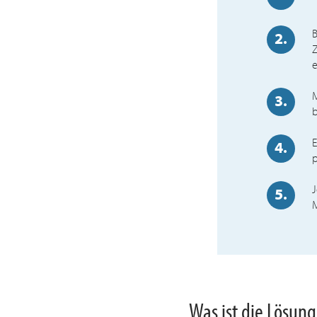
B
2.
Z
e
3.
b
E
4.
p
J
5.
Was ist die Lösung