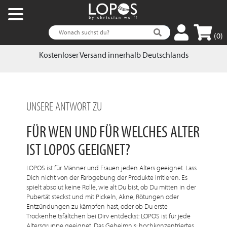
(0)
Kostenloser Versand innerhalb Deutschlands
UNSERE ANTWORT ZU
FÜR WEN UND FÜR WELCHES ALTER
IST LOPOS GEEIGNET?
LOPOS ist für Männer und Frauen jeden Alters geeignet. Lass
Dich nicht von der Farbgebung der Produkte irritieren. Es
spielt absolut keine Rolle, wie alt Du bist, ob Du mitten in der
Pubertät steckst und mit Pickeln, Akne, Rötungen oder
Entzündungen zu kämpfen hast, oder ob Du erste
Trockenheitsfältchen bei Dirv entdeckst: LOPOS ist für jede
Altersgruppe geeignet. Das Geheimnis: hochkonzentriertes