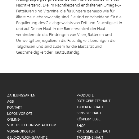
Nachtkerzenöl. Die im Nachtkerzenöl enthaltenen Omega-6-
Fettsäuren sind Vitamine, die für jüngere genauso wie für
ältere Haut lebenswichtig sind. Sie sind entscheidend für die
Regulierung des Gleichgewichts von Fett und Feuchtigkeit in
und auf Deiner Haut. In der Barriereschicht der Haut
verhindern sie das Eindringen von Viren, Bakterien und
Umweltgiften, regulieren die Feuchtigkeit, beruhigen die
Talgdrüsen und sind zudem für die Elastizität und
Geschmeidigkeit der Haut zuständig.
ZAHLUNGSARTEN
PRODUKTE
ROTE GEREIZTE HAUT
AGB
TROCKENE HAUT
KONTAKT
SENSIBLE HAUT
LOPOS VOR ORT
KÖRPERPFLEGE
ONLINE-
STREITBEILEGUNGSPLATTFORM
SHOP
VERSANDKOSTEN
ROTE GEREIZTE HAUT
GELD-ZURÜCK-GARANTIE
TROCKENE HAUT