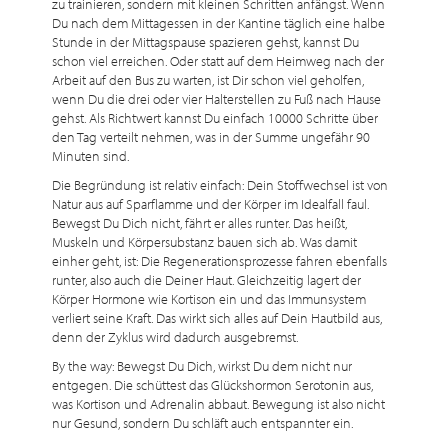
zu trainieren, sondern mit kleinen Schritten anfängst. Wenn
Du nach dem Mittagessen in der Kantine täglich eine halbe
Stunde in der Mittagspause spazieren gehst, kannst Du
schon viel erreichen. Oder statt auf dem Heimweg nach der
Arbeit auf den Bus zu warten, ist Dir schon viel geholfen,
wenn Du die drei oder vier Halterstellen zu Fuß nach Hause
gehst. Als Richtwert kannst Du einfach 10000 Schritte über
den Tag verteilt nehmen, was in der Summe ungefähr 90
Minuten sind.
Die Begründung ist relativ einfach: Dein Stoffwechsel ist von
Natur aus auf Sparflamme und der Körper im Idealfall faul.
Bewegst Du Dich nicht, fährt er alles runter. Das heißt,
Muskeln und Körpersubstanz bauen sich ab. Was damit
einher geht, ist: Die Regenerationsprozesse fahren ebenfalls
runter, also auch die Deiner Haut. Gleichzeitig lagert der
Körper Hormone wie Kortison ein und das Immunsystem
verliert seine Kraft. Das wirkt sich alles auf Dein Hautbild aus,
denn der Zyklus wird dadurch ausgebremst.
By the way: Bewegst Du Dich, wirkst Du dem nicht nur
entgegen. Die schüttest das Glückshormon Serotonin aus,
was Kortison und Adrenalin abbaut. Bewegung ist also nicht
nur Gesund, sondern Du schläft auch entspannter ein.