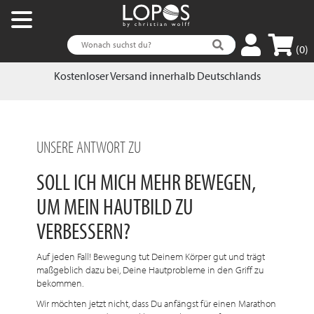
(0)
Kostenloser Versand innerhalb Deutschlands
UNSERE ANTWORT ZU
SOLL ICH MICH MEHR BEWEGEN,
UM MEIN HAUTBILD ZU
VERBESSERN?
Auf jeden Fall! Bewegung tut Deinem Körper gut und trägt
maßgeblich dazu bei, Deine Hautprobleme in den Griff zu
bekommen.
Wir möchten jetzt nicht, dass Du anfängst für einen Marathon