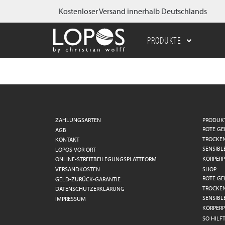
Kostenloser Versand innerhalb Deutschlands
PRODUKTE
ZAHLUNGSARTEN
PRODUK
ROTE GE
AGB
TROCKE
KONTAKT
SENSIBL
LOPOS VOR ORT
KÖRPERP
ONLINE-STREITBEILEGUNGSPLATTFORM
VERSANDKOSTEN
SHOP
ROTE GE
GELD-ZURÜCK-GARANTIE
TROCKE
DATENSCHUTZERKLÄRUNG
SENSIBL
IMPRESSUM
KÖRPERP
SO HILF