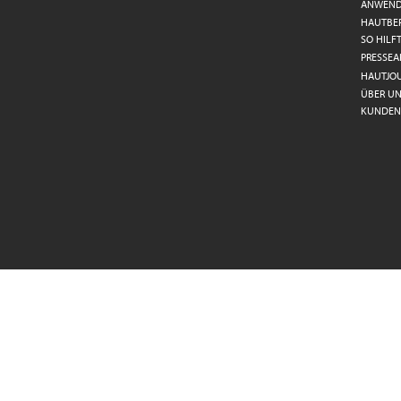
ANWEN
HAUTBE
SO HILF
PRESSEA
HAUTJO
ÜBER UN
KUNDEN