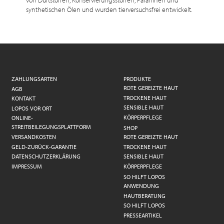
von Duftstoffen, Konservierungsstoffen, Paraffinen und
synthetischen Ölen und wurden tierversuchsfrei entwickelt.
ZAHLUNGSARTEN
PRODUKTE
ROTE GEREIZTE HAUT
AGB
TROCKENE HAUT
KONTAKT
SENSIBLE HAUT
LOPOS VOR ORT
KÖRPERPFLEGE
ONLINE-
STREITBEILEGUNGSPLATTFORM
SHOP
VERSANDKOSTEN
ROTE GEREIZTE HAUT
GELD-ZURÜCK-GARANTIE
TROCKENE HAUT
DATENSCHUTZERKLÄRUNG
SENSIBLE HAUT
IMPRESSUM
KÖRPERPFLEGE
SO HILFT LOPOS
ANWENDUNG
HAUTBERATUNG
SO HILFT LOPOS
PRESSEARTIKEL